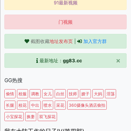
91最新视频
门视频
截图收藏
地址发布页
|
加入官方群
×
最新地址：
gg83.cc
GG热搜
偷情
校服
调教
女儿
白丝
技师
嫂子
大妈
淫荡
长腿
校花
中出
喷水
采花
360摄像头酒店偷拍
小宝探花
换妻
双飞探花